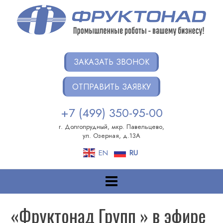
Перейти
к
содержанию
ФРУКТОНАД ГРУПП
Интеграция роботов на ваших производствах
ЗАКАЗАТЬ ЗВОНОК
ОТПРАВИТЬ ЗАЯВКУ
+7 (499) 350-95-00
г. Долгопрудный, мкр. Павельцево,
ул. Озерная, д.13А
EN
RU
«Фруктонад Групп » в эфире