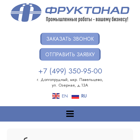
Перейти
к
содержанию
ФРУКТОНАД ГРУПП
Интеграция роботов на ваших производствах
ЗАКАЗАТЬ ЗВОНОК
ОТПРАВИТЬ ЗАЯВКУ
+7 (499) 350-95-00
г. Долгопрудный, мкр. Павельцево,
ул. Озерная, д.13А
EN
RU