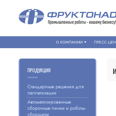
Перейти
к
содержанию
ФРУКТОНАД ГРУПП
Интеграция роботов на ваших производствах
О КОМПАНИИ
ПРЕСС-ЦЕН
ПРОДУКЦИЯ
Стандартные решения для
паллетизации
Автоматизированные
сборочные линии и роботы-
сборщики