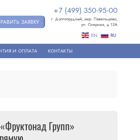
+7 (499) 350-95-00
г. Долгопрудный, мкр. Павельцево,
РАВИТЬ ЗАЯВКУ
ул. Озерная, д.13А
EN
RU
НТИЯ И ОПЛАТА
КОНТАКТЫ
 «Фруктонад Групп»
рямую.