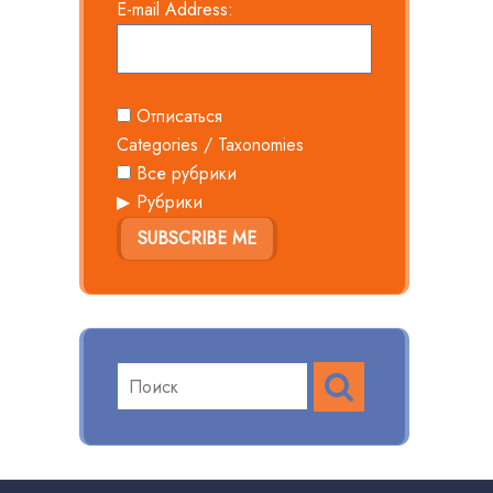
E-mail Address:
Отписаться
Categories / Taxonomies
Все рубрики
Рубрики
SUBSCRIBE ME
ПОИСК
Поиск
по: