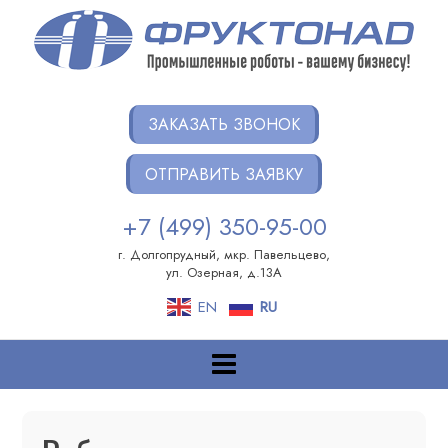
Перейти
к
содержанию
ФРУКТОНАД ГРУПП
Интеграция роботов на ваших производствах
ЗАКАЗАТЬ ЗВОНОК
ОТПРАВИТЬ ЗАЯВКУ
+7 (499) 350-95-00
г. Долгопрудный, мкр. Павельцево,
ул. Озерная, д.13А
EN
RU