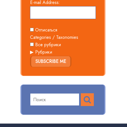
E-mail Address:
Отписаться
Categories / Taxonomies
Все рубрики
Рубрики
SUBSCRIBE ME
ПОИСК
Поиск
по: