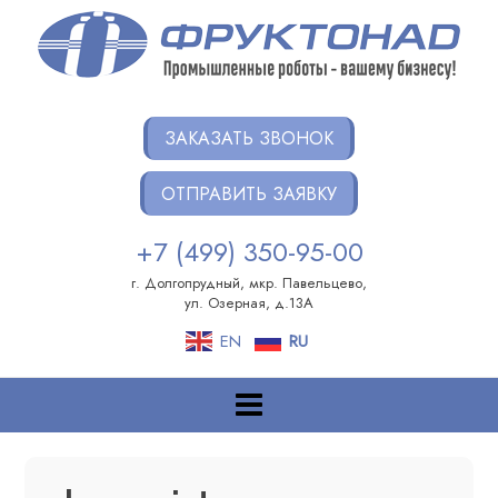
Перейти
к
содержанию
ФРУКТОНАД ГРУПП
Интеграция роботов на ваших производствах
ЗАКАЗАТЬ ЗВОНОК
ОТПРАВИТЬ ЗАЯВКУ
+7 (499) 350-95-00
г. Долгопрудный, мкр. Павельцево,
ул. Озерная, д.13А
EN
RU