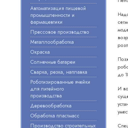
Пенз
Автоматизация пищевой
Надо
промышленности и
фармацевтики
сегм
моде
Прессовое производство
возр
Металлообработка
розл
Окраска
Позж
Солнечные батареи
робо
Сварка, резка, наплавка
до 1
Роботизированные ячейки
для литейного
И во
производства
суще
уста
Деревообработка
умес
Обработка пластмасс
Производство строительных
Спец