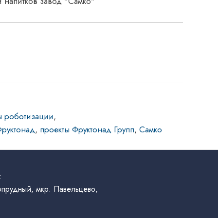
ы роботизации
,
Фруктонад
,
проекты Фруктонад Групп
,
Самко
:
гопрудный, мкр. Павельцево,