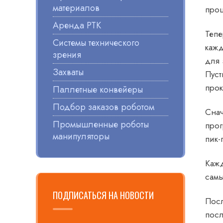
материалов
про
Аренда РТК
Тепе
Системы технического
кажд
зрения
для 
Захваты
Пуст
прок
Паллетные конвейеры
Подбор заказов роботом
Снач
Промышленные роботы
прог
манипуляторы
пик-
Кажд
самы
ПОДПИСАТЬСЯ НА НОВОСТИ
Посл
посл