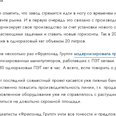
а.
 отметить, что завод стремится идти в ногу со временем
енте рынка. И в первую очередь это связано с произв
рнизирует свое производство за счет установки нового
астающими задачами и ставить новые горизонты. Так в 2
ив в одноразовый кег объемом 20 литров.
е несколько раз «Фруктонад Групп»
модернизировала п
тизированных манипуляторов, работавших с ПЭТ кегами.
80 одноразовых ПЭТ кег в час. А всего, если говорить о
т последний совместный проект касается уже пивных бан
ственно повысить производительность линии, т.к. прод
новленное оборудование уже не справлялось с растущи
титься на довольно скромной площади.
иалисты «Фруктонад Групп» учли все тонкости и предло