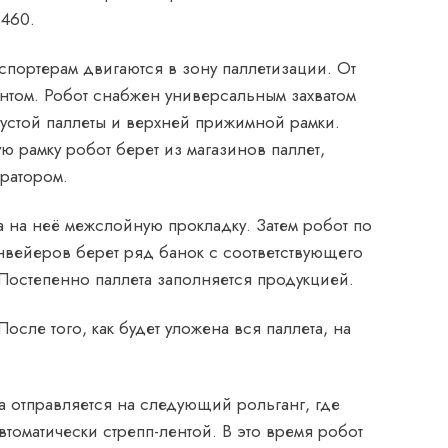
 460.
нспортерам двигаются в зону паллетизации. От
нтом. Робот снабжен универсальным захватом
пустой паллеты и верхней прижимной рамки.
 рамку робот берет из магазинов паллет,
ератором.
 а на неё межслойную прокладку. Затем робот по
нвейеров берет ряд банок с соответствующего
 Постепенно паллета заполняется продукцией.
сле того, как будет уложена вся паллета, на
на отправляется на следующий рольганг, где
втоматически стрепп-лентой. В это время робот