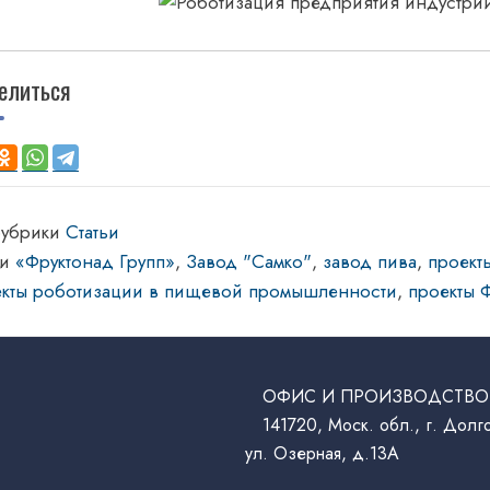
елиться
рубрики
Статьи
ки
«Фруктонад Групп»
,
Завод "Самко"
,
завод пива
,
проект
екты роботизации в пищевой промышленности
,
проекты 
ОФИС И ПРОИЗВОДСТВО
141720, Моск. обл., г. Дол
ул. Озерная, д.13А