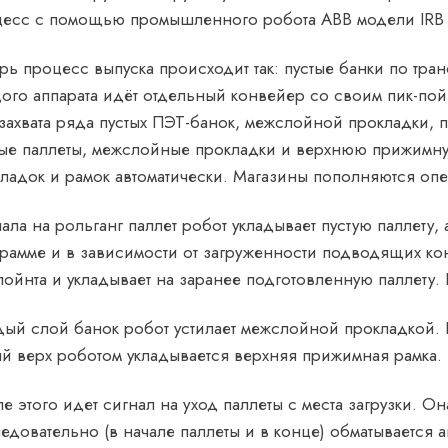
цесс с помощью промышленного робота ABB модели IRB
рь процесс выпуска происходит так: пустые банки по тра
ого аппарата идёт отдельный конвейер со своим пик-пой
захвата ряда пустых ПЭТ-банок, межслойной прокладки, 
ые паллеты, межслойные прокладки и верхнюю прижимную
ладок и рамок автоматически. Магазины пополняются оп
ала на рольганг паллет робот укладывает пустую паллету,
рамме и в зависимости от загруженности подводящих ко
пойнта и укладывает на заранее подготовленную паллету.
ый слой банок робот устилает межслойной прокладкой. По
й верх роботом укладывается верхняя прижимная рамка.
е этого идет сигнал на уход паллеты с места загрузки. О
едовательно (в начале паллеты и в конце) обматывается а