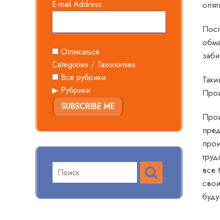
E-mail Address:
опят
Посл
обма
Отписаться
заби
Categories / Taxonomies
Все рубрики
Таки
Рубрики
Прои
SUBSCRIBE ME
Прои
пред
прои
труд
ПОИСК
Поиск
все 
по:
свои
буд