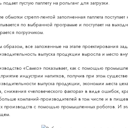
ь подает пустую паллету на рольганг для загрузки.
е обмотки стрепп-лентой заполненная паллета поступает 
тывается по выбранной программе и поступает на выходн
рается погрузчиком.
м образом, все заложенные на этапе проектирования за
зводительность выпуска продукции выросла и место вну
зводство «Самко» показывает, как с помощью промышле
приятие индустрии напитков, получив при этом существ
зводительности выпуска продукции, экономии места цеха
а, снижения «человеческого фактора» в виде ошибок, кр
больше компаний-производителей в том числе и в пище
х производств с помощью промышленных роботов. И эта 
ущем.