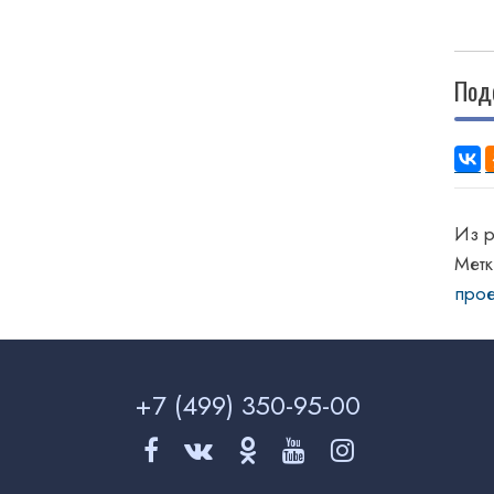
Под
Из 
Мет
про
+7 (499)
350-95-00